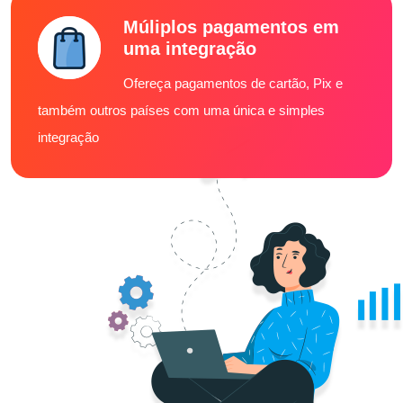
Múliplos pagamentos em
uma integração
Ofereça pagamentos de cartão, Pix e
também outros países com uma única e simples
integração