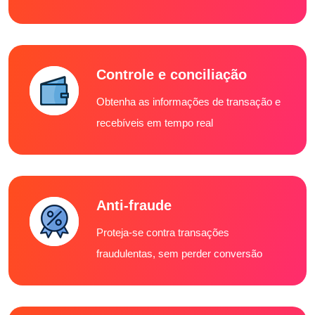
Controle e conciliação
Obtenha as informações de transação e
recebíveis em tempo real
Anti-fraude
Proteja-se contra transações
fraudulentas, sem perder conversão